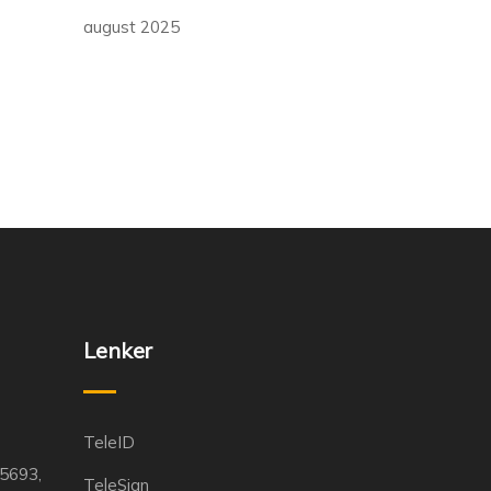
august 2025
Lenker
TeleID
55693,
TeleSign