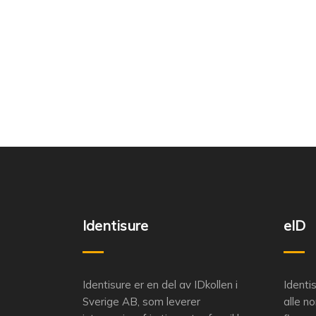
Identisure
eID
Identisure er en del av IDkollen i
Identi
Sverige AB, som leverer
alle n