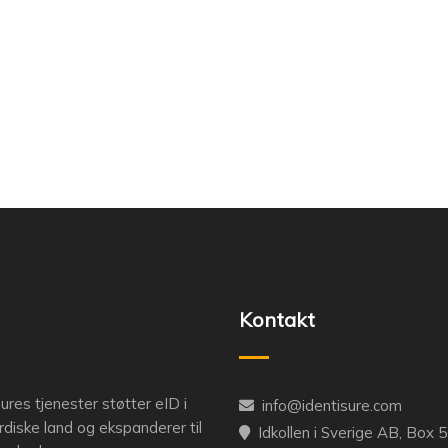
Kontakt
sures tjenester støtter eID i
info@identisure.com
ordiske land og ekspanderer til
Idkollen i Sverige AB, Box 