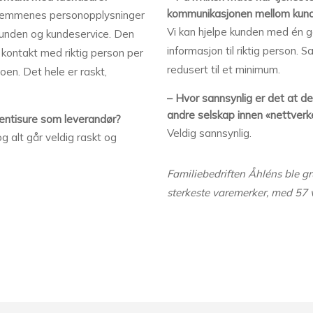
kommunikasjonen mellom kund
dlemmenes personopplysninger
Vi kan hjelpe kunden med én g
 kunden og kundeservice. Den
informasjon til riktig person.
e kontakt med riktig person per
redusert til et minimum.
oen. Det hele er raskt,
– Hvor sannsynlig er det at de
andre selskap innen «nettverk
entisure som leverandør?
Veldig sannsynlig.
g alt går veldig raskt og
Familiebedriften Åhléns ble gr
sterkeste varemerker, med 57 