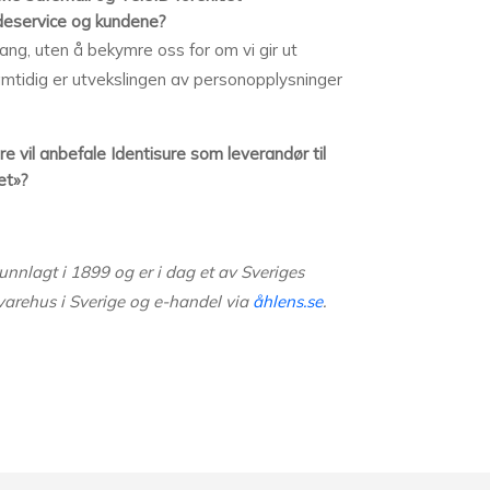
eservice og kundene?
ang, uten å bekymre oss for om vi gir ut
 Samtidig er utvekslingen av personopplysninger
re vil anbefale Identisure som leverandør til
et»?
unnlagt i 1899 og er i dag et av Sveriges
varehus i Sverige og e-handel via
åhlens.se
.