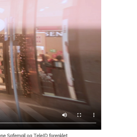
ene Safemail og TeleID forenklet