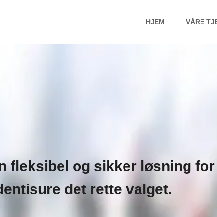
HJEM
VÅRE TJ
 fleksibel og sikker løsning fo
dentisure det rette valget.