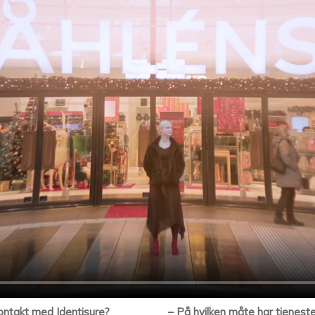
kontakt med Identisure?
– På hvilken måte har tjenest