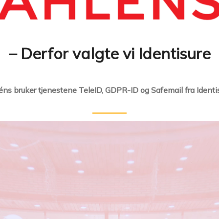
– Derfor valgte vi Identisure
éns bruker tjenestene TeleID, GDPR-ID og Safemail fra Identis