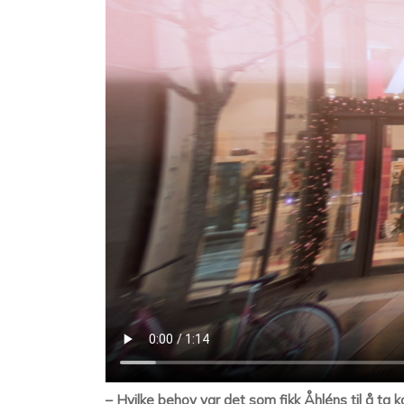
– Hvilke behov var det som fikk Åhléns til å ta 